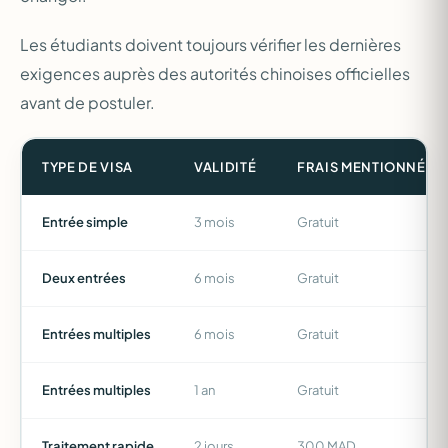
Les étudiants doivent toujours vérifier les dernières
exigences auprès des autorités chinoises officielles
avant de postuler.
TYPE DE VISA
VALIDITÉ
FRAIS MENTIONNÉS
Entrée simple
3 mois
Gratuit
Deux entrées
6 mois
Gratuit
Entrées multiples
6 mois
Gratuit
Entrées multiples
1 an
Gratuit
Traitement rapide
2 jours
300 MAD