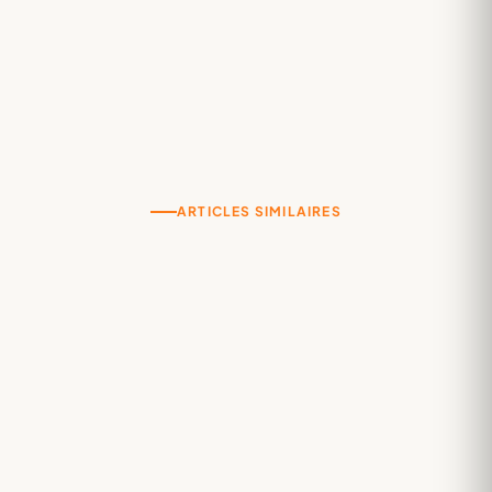
DURÉE
3 à 4 ans
ARTICLES SIMILAIRES