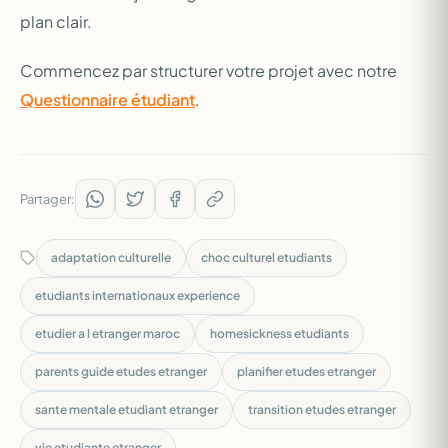
plan clair.
Commencez par structurer votre projet avec notre
Questionnaire étudiant
.
Partager:
adaptation culturelle
choc culturel etudiants
etudiants internationaux experience
etudier a l etranger maroc
homesickness etudiants
parents guide etudes etranger
planifier etudes etranger
sante mentale etudiant etranger
transition etudes etranger
vie etudiante etranger